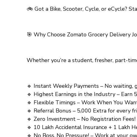
🚲 Got a Bike, Scooter, Cycle, or eCycle? S
🎯 Why Choose Zomato Grocery Delivery Job
Whether you’re a student, fresher, part-tim
🔹 Instant Weekly Payments – No waiting, ge
🔹 Highest Earnings in the Industry – Earn
🔹 Flexible Timings – Work When You Want! 
🔹 Referral Bonus – ₹5,000 Extra for every fr
🔹 Zero Investment – No Registration Fees!
🔹 10 Lakh Accidental Insurance + 1 Lakh Healt
🔹 No Boss, No Pressure! – Work at your ow