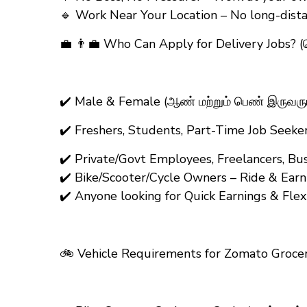
🔹 Work Near Your Location – No long-distan
💼 👨‍💼 Who Can Apply for Delivery Jobs? 
✔️ Male & Female (ஆண் மற்றும் பெண் இருவரு
✔️ Freshers, Students, Part-Time Job Seeke
✔️ Private/Govt Employees, Freelancers, Bu
✔️ Bike/Scooter/Cycle Owners – Ride & Earn! 
✔️ Anyone looking for Quick Earnings & Fle
🚲 Vehicle Requirements for Zomato Grocer