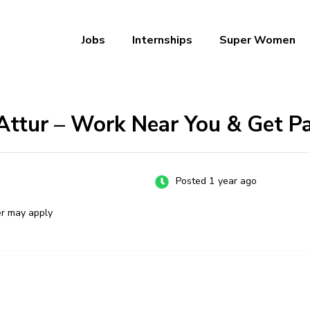
Jobs
Internships
Super Women
a – Ab Naukri Pakki
 Attur – Work Near You & Get P
Posted 1 year ago
er may apply