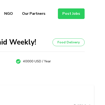
NGO
Our Partners
Post Jobs
aid Weekly!
Food Delivery
40000 USD / Year