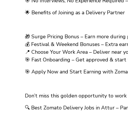
🎯 No Interviews, No Experience Required –
🌟 Benefits of Joining as a Delivery Partner
🎁 Surge Pricing Bonus – Earn more during pea
💰 Festival & Weekend Bonuses – Extra earn
📍 Choose Your Work Area – Deliver near you
🎯 Fast Onboarding – Get approved & start 
🎯 Apply Now and Start Earning with Zomato
Don’t miss this golden opportunity to work 
🔍 Best Zomato Delivery Jobs in Attur – Pa