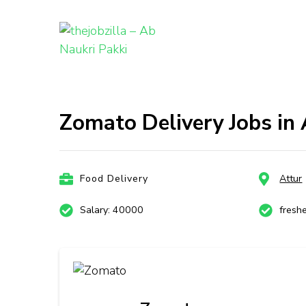
thejobzill
Ab Naukri Pakki
Skip
to
content
Zomato Delivery Jobs in
(Press
Enter)
Food Delivery
Attur
Salary: 40000
fresh